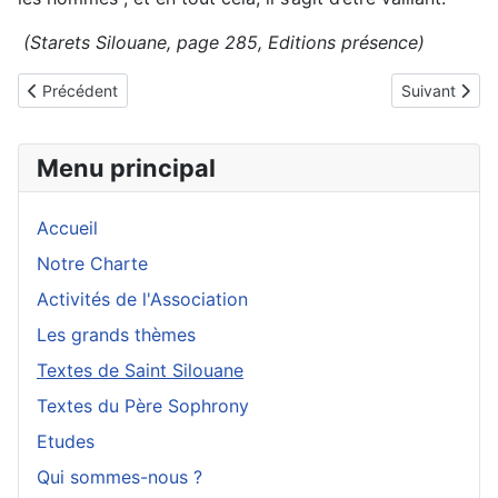
(Starets Silouane, page 285, Editions présence)
Article précédent : Le combat spirituel
Article suiva
Précédent
Suivant
Menu principal
Accueil
Notre Charte
Activités de l'Association
Les grands thèmes
Textes de Saint Silouane
Textes du Père Sophrony
Etudes
Qui sommes-nous ?