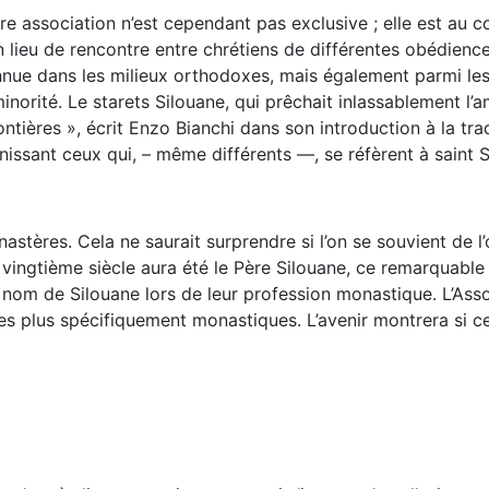
e association n’est cependant pas exclusive ; elle est au c
n lieu de rencontre entre chrétiens de différentes obédience
ue dans les milieux orthodoxes, mais également parmi les 
norité. Le starets Silouane, qui prêchait inlassablement l
ontières », écrit Enzo Bianchi dans son introduction à la tra
 unissant ceux qui, – même différents —, se réfèrent à saint
ères. Cela ne saurait surprendre si l’on se souvient de l’
 vingtième siècle aura été le Père Silouane, ce remarquabl
om de Silouane lors de leur profession monastique. L’Assoc
 plus spécifiquement monastiques. L’avenir montrera si cet