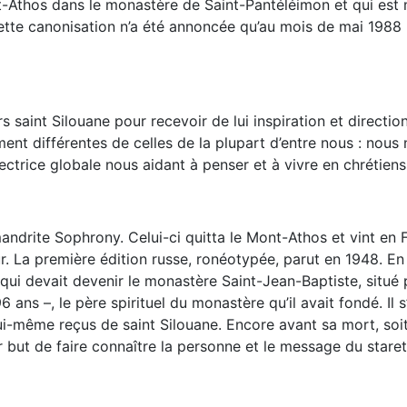
t-Athos dans le monastère de Saint-Pantéléimon et qui est
te canonisation n’a été annoncée qu’au mois de mai 1988 : c
nt Silouane pour recevoir de lui inspiration et direction s
t différentes de celles de la plupart d’entre nous : nous n
rectrice globale nous aidant à penser et à vivre en chrétien
himandrite Sophrony. Celui-ci quitta le Mont-Athos et vint en
ur. La première édition russe, ronéotypée, parut en 1948. E
 qui devait devenir le monastère Saint-Jean-Baptiste, situ
 96 ans –, le père spirituel du monastère qu’il avait fondé. Il
vait lui-même reçus de saint Silouane. Encore avant sa mort,
r but de faire connaître la personne et le message du stare