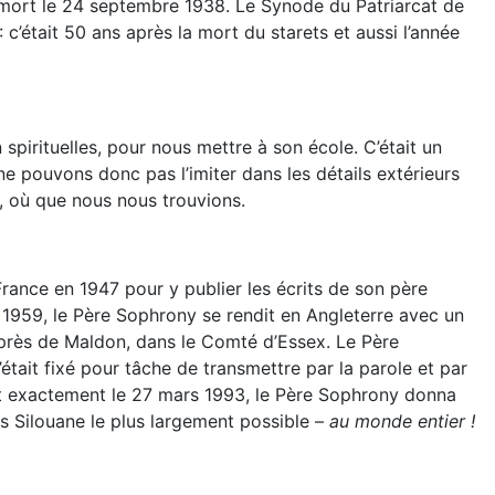
 mort le 24 septembre 1938. Le Synode du Patriarcat de
’était 50 ans après la mort du starets et aussi l’année
pirituelles, pour nous mettre à son école. C’était un
e pouvons donc pas l’imiter dans les détails extérieurs
s, où que nous nous trouvions.
 France en 1947 pour y publier les écrits de son père
n 1959, le Père Sophrony se rendit en Angleterre avec un
é près de Maldon, dans le Comté d’Essex. Le Père
 s’était fixé pour tâche de transmettre par la parole et par
 soit exactement le 27 mars 1993, le Père Sophrony donna
ts Silouane le plus largement possible –
au monde entier !