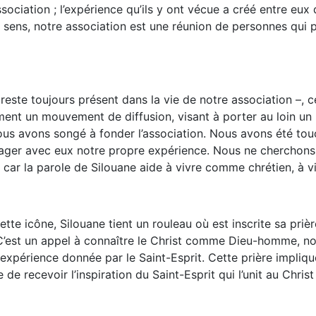
ssociation ; l’expérience qu’ils y ont vécue a créé entre eux 
e sens, notre association est une réunion de personnes qui 
’il reste toujours présent dans la vie de notre association 
ment un mouvement de diffusion, visant à porter au loin un m
us avons songé à fonder l’association. Nous avons été touc
tager avec eux notre propre expérience. Nous ne cherchons p
 car la parole de Silouane aide à vivre comme chrétien, à v
te icône, Silouane tient un rouleau où est inscrite sa prière
 C’est un appel à connaître le Christ comme Dieu-homme, non
xpérience donnée par le Saint-Esprit. Cette prière impliqu
e recevoir l’inspiration du Saint-Esprit qui l’unit au Christ 