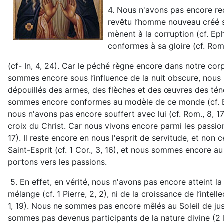
4. Nous n'avons pas encore reç
revêtu l’homme nouveau créé s
mènent à la corruption (cf. Ep
conformes à sa gloire (cf. Rom.
(cf- In, 4, 24). Car le péché règne encore dans notre corp
sommes encore sous l’influence de la nuit obscure, nous
dépouillés des armes, des flèches et des œuvres des ténè
sommes encore conformes au modèle de ce monde (cf. Eph
nous n'avons pas encore souffert avec lui (cf. Rom., 8, 1
croix du Christ. Car nous vivons encore parmi les passion
17). Il reste encore en nous l'esprit de servitude, et n
Saint-Esprit (cf. 1 Cor., 3, 16), et nous sommes encore a
portons vers les passions.
5. En effet, en vérité, nous n'avons pas encore atteint la 
mélange (cf. 1 Pierre, 2, 2), ni de la croissance de l’intel
1, 19). Nous ne sommes pas encore mêlés au Soleil de ju
sommes pas devenus participants de la nature divine (2 