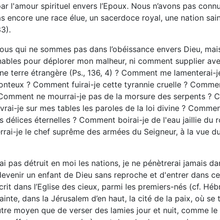
r l'amour spirituel envers l’Epoux. Nous n’avons pas connu 
as encore une race élue, un sacerdoce royal, une nation sai
3).
us qui ne sommes pas dans l’obéissance envers Dieu, mais 
bles pour déplorer mon malheur, ni comment supplier avec d
ne terre étrangère (Ps., 136, 4) ? Comment me lamenterai-
onteux ? Comment fuirai-je cette tyrannie cruelle ? Commen
 Comment ne mourrai-je pas de la morsure des serpents ? 
rai-je sur mes tables les paroles de la loi divine ? Comment
élices éternelles ? Comment boirai-je de l'eau jaillie du r
ai-je le chef suprême des armées du Seigneur, à la vue duqu
 n’ai pas détruit en moi les nations, je ne pénètrerai jamais 
e devenir un enfant de Dieu sans reproche et d'entrer dans c
nscrit dans l’Eglise des cieux, parmi les premiers-nés (cf. Héb
 sainte, dans la Jérusalem d’en haut, la cité de la paix, où s
’autre moyen que de verser des lamies jour et nuit, comme le