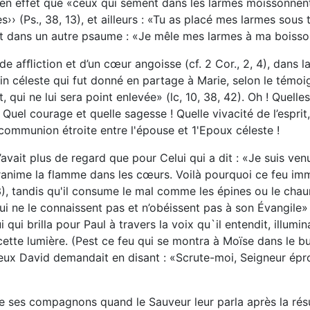
 en effet que «ceux qui sèment dans les larmes moissonnent d
›› (Ps., 38, 13), et ailleurs : «Tu as placé mes larmes sous 
 et dans un autre psaume : «Je mêle mes larmes à ma boisson 
ande afﬂiction et d’un cœur angoisse (cf. 2 Cor., 2, 4), da
pain céleste qui fut donné en partage à Marie, selon le tém
art, qui ne lui sera point enlevée» (lc, 10, 38, 42). Oh ! Que
 Quel courage et quelle sagesse ! Quelle vivacité de l’espr
 communion étroite entre l'épouse et 1'Epoux céleste !
ait plus de regard que pour Celui qui a dit : «Je suis venu a
qui ranime la flamme dans les cœurs. Voilà pourquoi ce feu im
 3), tandis qu'il consume le mal comme les épines ou le chau
ui ne le connaissent pas et n’obéissent pas à son Évangile» (
 qui brilla pour Paul à travers la voix qu`il entendit, illumi
 cette lumière. (Pest ce feu qui se montra à Moïse dans le bu
eureux David demandait en disant : «Scrute-moi, Seigneur ép
e ses compagnons quand le Sauveur leur parla après la résurre