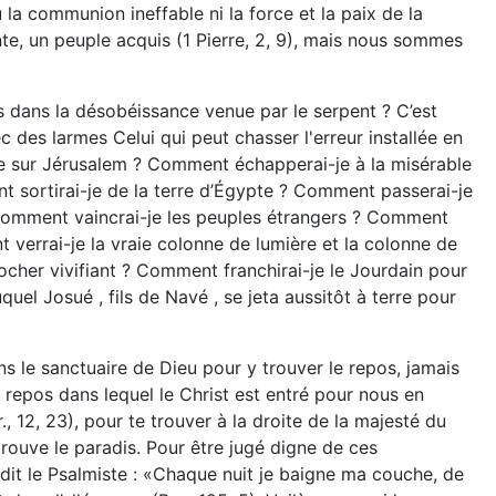
la communion ineffable ni la force et la paix de la
nte, un peuple acquis (1 Pierre, 2, 9), mais nous sommes
dans la désobéissance venue par le serpent ? C’est
es larmes Celui qui peut chasser l'erreur installée en
je sur Jérusalem ? Comment échapperai-je à la misérable
t sortirai-je de la terre d’Égypte ? Comment passerai-je
Comment vaincrai-je les peuples étrangers ? Comment
 verrai-je la vraie colonne de lumière et la colonne de
ocher vivifiant ? Comment franchirai-je le Jourdain pour
el Josué , fils de Navé , se jeta aussitôt à terre pour
dans le sanctuaire de Dieu pour y trouver le repos, jamais
e repos dans lequel le Christ est entré pour nous en
r., 12, 23), pour te trouver à la droite de la majesté du
e trouve le paradis. Pour être jugé digne de ces
 dit le Psalmiste : «Chaque nuit je baigne ma couche, de