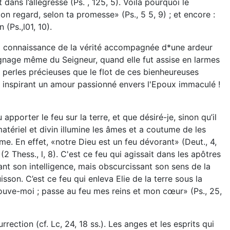
ans l’allégresse (Ps. , 125, 5). Voilà pourquoi le
ton regard, selon ta promesse» (Ps., 5 5, 9) ; et encore :
(Ps.,l01, 10).
ns la connaissance de la vérité accompagnée d*une ardeur
oignage même du Seigneur, quand elle fut assise en larmes
lles perles précieuses que le flot de ces bienheureuses
it, inspirant un amour passionné envers l'Epoux immaculé !
pporter le feu sur la terre, et que désiré-je, sinon qu’il
matériel et divin illumine les âmes et a coutume de les
me. En effet, «notre Dieu est un feu dévorant» (Deut., 4,
2 Thess., l, 8). C'est ce feu qui agissait dans les apôtres
nant son intelligence, mais obscurcissant son sens de la
isson. C’est ce feu qui enleva Elie de la terre sous la
rouve-moi ; passe au feu mes reins et mon cœur» (Ps., 25,
ction (cf. Lc, 24, 18 ss.). Les anges et les esprits qui