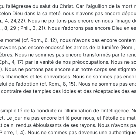
u l’allégresse du salut du Christ. Car l'aiguillon de la mor
elon Dieu dans la sainteté, nous n'avons pas encore dépoui
h., 4, 24,22). Nous ne portons pas encore en nous l’image d
, 8, 29 ; Phil., 3, 21). Nous n’adorons pas encore Dieu en es
s mortel (cf. Rom., 6, 12), nous n'avons pas encore contempl
 n’avons pas encore endossé les armes de la lumière (Rom.
bres. Nous ne sommes pas encore transformés par le renouve
., 4, 17) par la vanité de nos préoccupations. Nous ne so
7). Nous ne portons pas encore sur notre corps ses stigmates
s chamelles et les convoitises. Nous ne sommes pas encore h
on celui de l’adoption (cf. Rom., 8, 15). Nous ne sommes pa
u contraire des temples des idoles et des réceptacles des es
simplicité de la conduite ni l’illumination de l’intelligence
lect. Le jour n’a pas encore brillé pour nous, et l'étoile du 
stice ni rendus éblouissants de ses rayons. Nous n'avons p
Pierre, 1, 4). Nous ne sommes pas devenus une authentique 