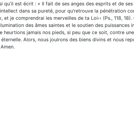
i qu'il est écrit : « Il fait de ses anges des esprits et de s
’intellect dans sa pureté, pour qu’retrouve la pénétration c
x, et je comprendrai les merveilles de ta Loi›› (Ps., 118, 1
illumination des âmes saintes et le soutien des puissances i
ne heurtions jamais nos pieds, si peu que ce soit, contre u
ternelle. Alors, nous jouirons des biens divins et nous repo
s. Amen.