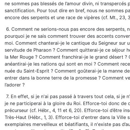
ne sommes pas blessés de l’amour divin, ni transpercés pa
sanctification. Pour tout dire en bref, nous ne sommes p
encore des serpents et une race de vipères (cf. Mt., 23, 3
6. Comment ne serions-nous pas encore des serpents, no
pourquoi je ne sais comment trouver des accents convena
moi. Comment chanterai-je le cantique du Seigneur sur u
servitude de Pharaon ? Comment quitterai-je ce séjour h
la Mer Rouge ? Comment franchirai-je le grand désert ?
anéantirai-je les nations qui sont en moi ? Comment recev
nuée du Saint-Esprit ? Comment goûterai-je la manne des d
entrer dans la bonne terre de la promesse ? Comment verr
l’adorer ?
7. En effet, si je n'ai pas passé à travers tout cela, si je
je ne participerai à la gloire du Roi. Efforce-toi donc d
précurseur (cf. Hébr., 4, 11 et 6, 20). Efforce-toi d’être i
Très-Haut (Hébr., 1, 3). Efforce-toi d'entrer dans la Ville
exemplaires merveilleux et béatifiants, il n'existe pas d