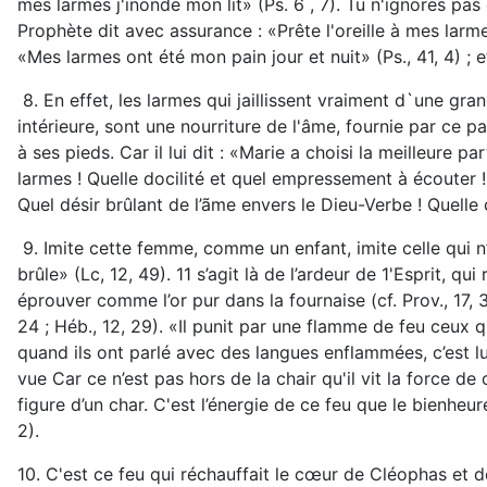
mes larmes j'inonde mon lit» (Ps. 6 , 7). Tu n'ignores pas
Prophète dit avec assurance : «Prête l'oreille à mes larmes
«Mes larmes ont été mon pain jour et nuit» (Ps., 41, 4) ;
8. En effet, les larmes qui jaillissent vraiment d`une gr
intérieure, sont une nourriture de l'âme, fournie par ce 
à ses pieds. Car il lui dit : «Marie a choisi la meilleure p
larmes ! Quelle docilité et quel empressement à écouter !
Quel désir brûlant de l’ãme envers le Dieu-Verbe ! Quelle
9. Imite cette femme, comme un enfant, imite celle qui n’av
brûle» (Lc, 12, 49). 11 s’agit là de l’ardeur de 1'Esprit, 
éprouver comme l’or pur dans la fournaise (cf. Prov., 17,
24 ; Héb., 12, 29). «Il punit par une flamme de feu ceux q
quand ils ont parlé avec des langues enflammées, c’est lui
vue Car ce n’est pas hors de la chair qu'il vit la force de
figure d’un char. C'est l’énergie de ce feu que le bienh
2).
10. C'est ce feu qui réchauffait le cœur de Cléophas et d